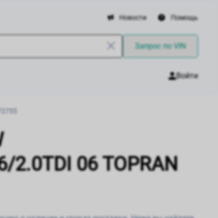
Новости
Помощь
Запрос по VIN
Войти
72755
W
.6/2.0TDI 06 TOPRAN