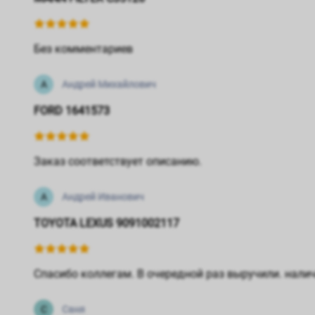
Без комментариев
А
Андрей Михайлович
FORD 1641573
Заказ соответствует описанию.
А
Андрей Иванович
TOYOTA LEXUS 9091002117
Спасибо коллегам. В очередной раз выручили. нали
С
Саня