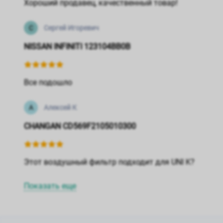
Хороший продавец, качественный товар!
С
Сергей Игоревич
NISSAN INFINITI 123104BB0B
Все подошло
А
Алексей К
CHANGAN CD569F2105010300
Этот воздушный фильтр подходит для UNI K?
Показать еще