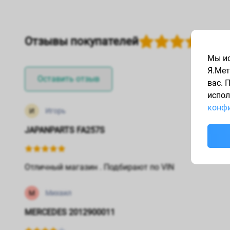
Отзывы покупателей
Мы ис
Я.Мет
Оставить отзыв
вас. 
испол
конфи
И
Игорь
JAPANPARTS FA257S
Отличный магазин . Подбирают по VIN
М
Михаил
MERCEDES 2012900011