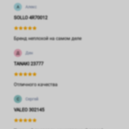
А
Алекс
SOLLO 4R70012
Бренд неплохой на самом деле
Д
Ден
TANAKI 23777
Отличного качества
С
Сергей
VALEO 302145