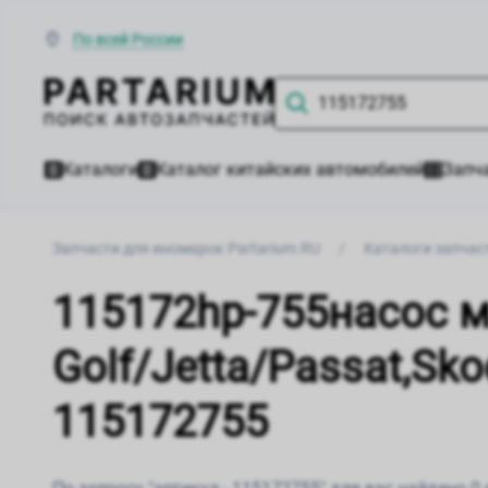
По всей России
Каталоги
Каталог китайских автомобилей
Запча
Запчасти для иномарок Partarium.RU
/
Каталоги запчас
115172hp-755насос 
Golf/Jetta/Passat,Sk
115172755