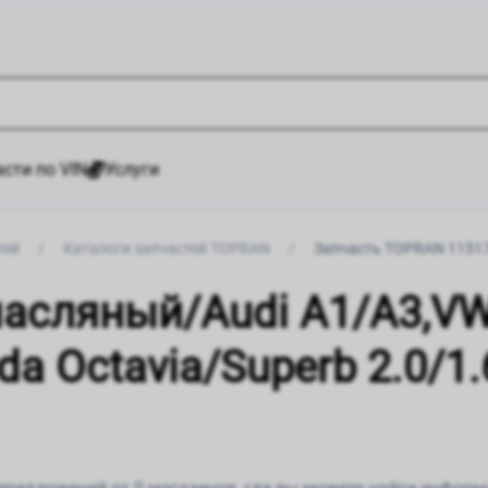
сти по VIN
Услуги
тей
/
Каталоги запчастей TOPRAN
/
Запчасть TOPRAN 1151
масляный/Audi A1/A3,V
oda Octavia/Superb 2.0/1