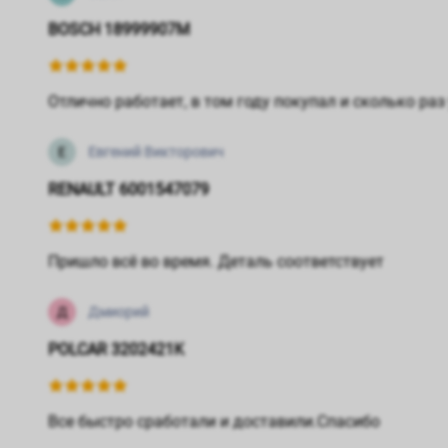
BOSCH 18999907M
Отлично работает, в том году покупал и сколько ра
Е
Евгений Викторович
RENAULT 6001547079
Пришло всё во время. Деталь соответствует
Д
Дмиорий
POLCAR 3202421K
Все быстро сработали и доставили.Спасибо