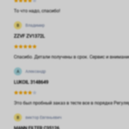
То что надо, спасибо!
В
Владимир
ZZVF ZV1372L
Спасибо. Детали получены в срок. Сервис и внимани
А
Александр
LUKOIL 3148649
Это был пробный заказ в тесте все в порядке Регу
В
виктор Евгеньевич
MANN FILTER C35126