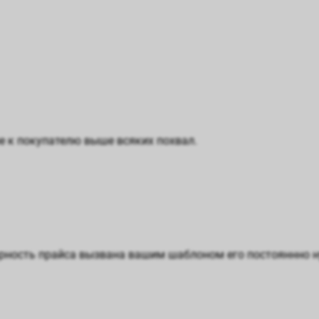
е к покупателю выше всяких похвал.
лярность прайса вызвана вашим шаблоном его постояннно 