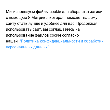
Мы используем файлы cookie для сбора статистики
с помощью Я.Метрика, которая поможет нашему
сайту стать лучше и удобнее для вас. Продолжая
использовать сайт, вы соглашаетесь на
использование файлов cookie согласно
Запчасти для иномарок Partarium.RU
/
Производители
нашей
"Политика конфиденциальности и обработки
запчастей
/
Запчасти TERMAL (ТЕРМАЛ)
персональных данных"
Каталог запчастей TERMAL
Запчасти для ТО
Торговая марка Termal специализируется на производстве
радиаторов для автомобилей. Все изделия проходят
строгий контроль качества, включая тестирование на
герметичность под давлением.
Страна производителя: Турция