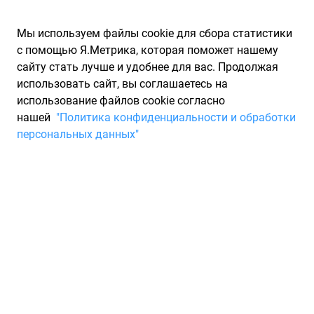
Мы используем файлы cookie для сбора статистики
с помощью Я.Метрика, которая поможет нашему
сайту стать лучше и удобнее для вас. Продолжая
использовать сайт, вы соглашаетесь на
использование файлов cookie согласно
Запчасти для иномарок Partarium.RU
/
Каталоги запчастей
/
нашей
"Политика конфиденциальности и обработки
Каталоги запчастей SUZUKI
/
Запчасть SUZUKI 2784263B00
персональных данных"
Сальник подвесного вала
orig. Внутренний SUZUKI
2784263B00
По запросу "артикул - 2784263b00" для вас найдено 49
предложений от 49 магазинов, где вы можете найти
информацию о наличии и сроках поставки, а также купить
по минимальной цене от 937 ₽. Ниже вы найдете цены на