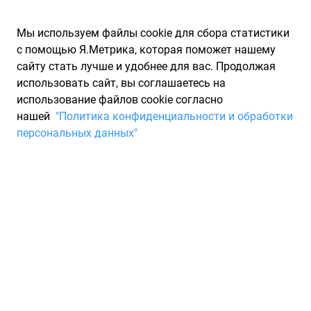
Мы используем файлы cookie для сбора статистики
с помощью Я.Метрика, которая поможет нашему
сайту стать лучше и удобнее для вас. Продолжая
использовать сайт, вы соглашаетесь на
использование файлов cookie согласно
Запчасти для иномарок Partarium.RU
/
Каталоги запчастей
/
нашей
"Политика конфиденциальности и обработки
Каталоги запчастей STARLINE
/
Запчасть STARLINE PB20312
персональных данных"
Диск тормозной передний
вентилируемый STARLINE
PB20312
По запросу "артикул - pb20312" для вас найдено 1253
предложения от 45 магазинов, где вы можете найти
информацию о наличии и сроках поставки, а также купить
по минимальной цене от 27 210 ₽. Ниже вы найдете цены на