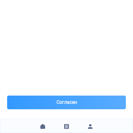
Час назад
Самовывоз и Доставка ТК
Предоплата 10%
2 033 ₽
ЗАКАЗАТЬ
MobiZap Рязанский пр-т 53
STELLOX / 60204787VSX
Тормозной диск передний АУДИ 60204787VSX
Согласен
1
8(903)***88-12
Москва, м.Рязанский проспект
Под заказ 1 шт. поставка 1-2 дня
4 часа назад