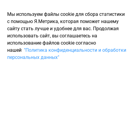
Мы используем файлы cookie для сбора статистики
с помощью Я.Метрика, которая поможет нашему
сайту стать лучше и удобнее для вас. Продолжая
использовать сайт, вы соглашаетесь на
использование файлов cookie согласно
Запчасти для иномарок Partarium.RU
/
Каталоги запчастей
/
нашей
"Политика конфиденциальности и обработки
Каталоги запчастей SSANG YONG
/
Запчасть SSANG YONG
персональных данных"
7977006001
Брызговик задний правый
SSANG YONG 7977006001
По запросу "артикул - 7977006001" для вас найдено 0
предложений от 0 магазинов, где вы можете найти
информацию о наличии и сроках поставки. Ниже вы
найдете цены на запасные части от производителя (SSANG
YONG)ССАНГ ЙОНГ. Описание, отзывы на запчасть и