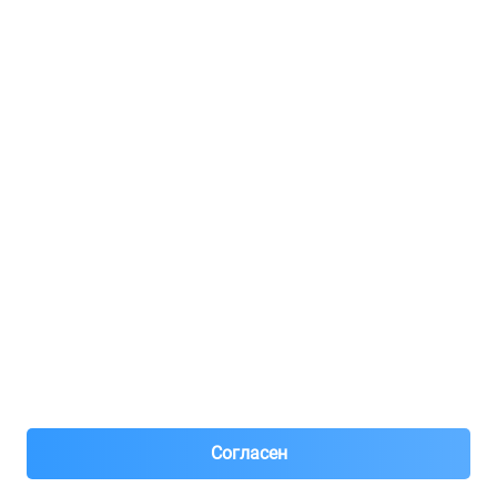
Регистрация для продавцов
Реклама
8(495)776-53-03
8(985)776-53-03
55 км МКАД, АВТОМОЛЛ ЮГ1 пав.12
Пн-Пт с 09:00 до 18:00
1@partarium.ru
Согласен
© 2013-2025 Partarium.ru Все права защищены