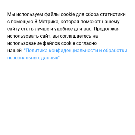
Мы используем файлы cookie для сбора статистики
с помощью Я.Метрика, которая поможет нашему
сайту стать лучше и удобнее для вас. Продолжая
использовать сайт, вы соглашаетесь на
использование файлов cookie согласно
Запчасти для иномарок Partarium.RU
/
Каталоги запчастей
/
нашей
"Политика конфиденциальности и обработки
Каталоги запчастей SSANG YONG
/
Запчасть SSANG YONG
персональных данных"
6640301160
Вкладыши шатунные STD 50
(большой демфер) SSANG
YONG 6640301160
По запросу "артикул - 6640301160" для вас найдено 5
предложений от 5 магазинов, где вы можете найти
информацию о наличии и сроках поставки, а также купить