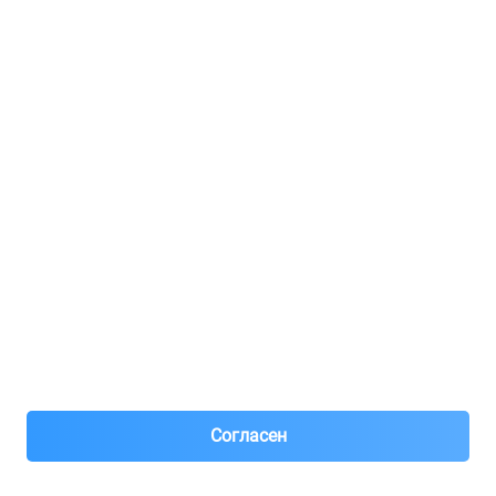
Регистрация для продавцов
Реклама
8(495)776-53-03
8(985)776-53-03
55 км МКАД, АВТОМОЛЛ ЮГ1 пав.12
Пн-Пт с 09:00 до 18:00
1@partarium.ru
Согласен
© 2013-2025 Partarium.ru Все права защищены