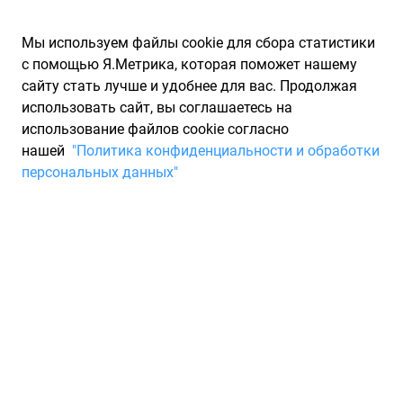
Мы используем файлы cookie для сбора статистики
с помощью Я.Метрика, которая поможет нашему
сайту стать лучше и удобнее для вас. Продолжая
использовать сайт, вы соглашаетесь на
использование файлов cookie согласно
Запчасти для иномарок Partarium.RU
/
Каталоги запчастей
/
нашей
"Политика конфиденциальности и обработки
Каталоги запчастей SSANG YONG
/
Запчасть SSANG YONG
персональных данных"
4902009103
Деталь из Кореи (см.
примечание) SSANG YONG
4902009103
По запросу "артикул - 4902009103" от производителя SSANG
YONG (ССАНГ ЙОНГ) для вас найдены аналоги и замены от
4 других брендов по минимальной цене от 1 270 ₽.