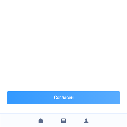
1 760 ₽
ЗАКАЗАТЬ
MobiZap Рязанский пр-т 53
PARTS MALL / PTD010
Трос стояночного тормоза R
1
8(903)***88-12
Москва, м.Рязанский проспект
Под заказ 2 шт. поставка 1-2 дня
Час назад
Согласен
Самовывоз и Доставка ТК
Самовывоз , доставка по Москве от 500 р .
Заказ