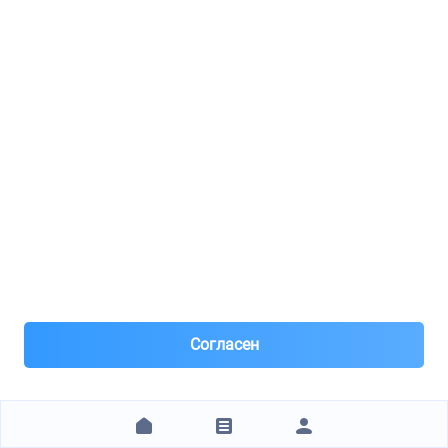
Самовывоз и Доставка ТК
Самовывоз. Доставка курьером Яндекс. Отправка
СДЭК, ДЛ.
Предоплата. Наличными или перевод.
2 705 ₽
ЗАКАЗАТЬ
ИП"Давыдушкин В.В."
OSSCA / 03957
Расходомер воздуха / M.B C,E,G,S-Class,SL 280/320,36 AMG (W202,124,S124,A124,C1
Согласен
3
8(926)***72-33
Москва, м.Бабушкинская
Под заказ 10 шт. поставка 1-2 дня