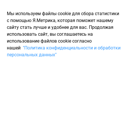
Мы используем файлы cookie для сбора статистики
с помощью Я.Метрика, которая поможет нашему
сайту стать лучше и удобнее для вас. Продолжая
использовать сайт, вы соглашаетесь на
использование файлов cookie согласно
Запчасти для иномарок Partarium.RU
/
Каталоги запчастей
/
нашей
"Политика конфиденциальности и обработки
Каталоги запчастей SSANG YONG
/
Запчасть SSANG YONG
персональных данных"
1620943148
Датчик расхода воздуха 3,2
GSL (плоская фишка) 280 217
517 SSANG YONG 1620943148
По запросу "артикул - 1620943148" для вас найдено 272
предложения от 31 магазина, где вы можете найти
информацию о наличии и сроках поставки, а также купить