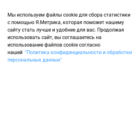
Мы используем файлы cookie для сбора статистики
с помощью Я.Метрика, которая поможет нашему
сайту стать лучше и удобнее для вас. Продолжая
использовать сайт, вы соглашаетесь на
использование файлов cookie согласно
Запчасти для иномарок Partarium.RU
/
Каталоги запчастей
/
нашей
"Политика конфиденциальности и обработки
Каталоги запчастей SCT
/
Запчасть SCT ST6091
персональных данных"
Фильтр топливный SCT
ST6091
По запросу "артикул - st6091" для вас найдено 2253
предложения от 51 магазина, где вы можете найти
информацию о наличии и сроках поставки, а также купить
по минимальной цене от 1 143 ₽. Ниже вы найдете цены на
запасные части от производителя (SCT)СЦТ, а также их
аналоги и замены от 68 других брендов. Описание, отзывы