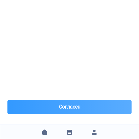
195 ₽
ЗАКАЗАТЬ
Space-Auto м.Тушинская
PATRON / PF3134
Фильтр топливный
1
8(985)***49-82
Москва, м.Тушинская
Под заказ 2 шт. поставка 1-3 дня
Согласен
2 дня назад
Самовывоз и Доставка ТК
Самовывоз. Доставка курьером Яндекс. Отправка
СДЭК, ДЛ.