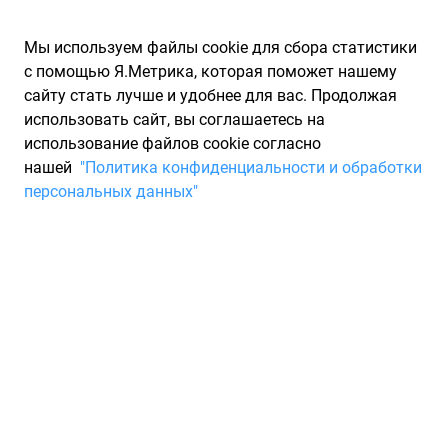
Мы используем файлы cookie для сбора статистики
с помощью Я.Метрика, которая поможет нашему
сайту стать лучше и удобнее для вас. Продолжая
использовать сайт, вы соглашаетесь на
использование файлов cookie согласно
Запчасти для иномарок Partarium.RU
/
Производители
нашей
"Политика конфиденциальности и обработки
запчастей
/
Запчасти SCHUPP SF FILTER (ЩУПП СФ ФИЛТЕР)
персональных данных"
Каталог запчастей SCHUPP
SF FILTER
Запчасти для ТО
Компания SF Filter основана в 1968 г. и специализируется на
производстве автомобильных и промышленных фильтров
всех типов. Ассортимент продукции насчитывает 30 000
наименований фильтров и позволяет подобрать решение