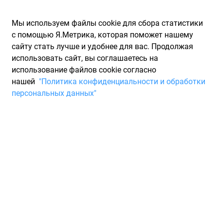
Мы используем файлы cookie для сбора статистики
с помощью Я.Метрика, которая поможет нашему
сайту стать лучше и удобнее для вас. Продолжая
использовать сайт, вы соглашаетесь на
использование файлов cookie согласно
Запчасти для иномарок Partarium.RU
/
Каталоги запчастей
/
нашей
"Политика конфиденциальности и обработки
Каталоги запчастей ROLLTEC
/
Запчасть ROLLTEC RWK67001
персональных данных"
Однорядный Конический
Подшипник Opel Ascona B, C
75-88, Corsa A, B 86-00, Kadett
ROLLTEC RWK67001
По запросу "артикул - rwk67001" от производителя ROLLTEC
(РОЛЛТЕК) для вас найдены аналоги и замены от 82 других
брендов по минимальной цене от 3 ₽. Описание, отзывы на