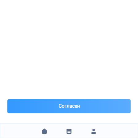
Предоплата 10% на заказные позиции.
Цена за наличные. Карта и б/н +3%
229 ₽
ЗАКАЗАТЬ
Eparts.pro на Песочном
STELLOX / 4030404SX
подшипник ступицы! зад.внутр Daewoo Nexia/Espero 94>
8(845)***29-00
Саратов
Согласен
Под заказ поставка 1-3 дня
Час назад
Самовывоз и Доставка ТК
Заказ от 1 ₽