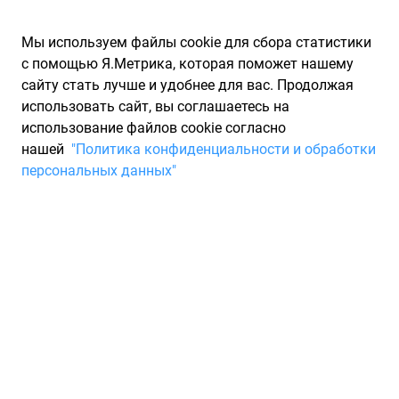
Мы используем файлы cookie для сбора статистики
с помощью Я.Метрика, которая поможет нашему
сайту стать лучше и удобнее для вас. Продолжая
использовать сайт, вы соглашаетесь на
использование файлов cookie согласно
Запчасти для иномарок Partarium.RU
/
Производители
нашей
"Политика конфиденциальности и обработки
запчастей
/
Запчасти RC (РС)
персональных данных"
Запчасти RC
Запчасти для ТО
Отзывы покупателей на RC