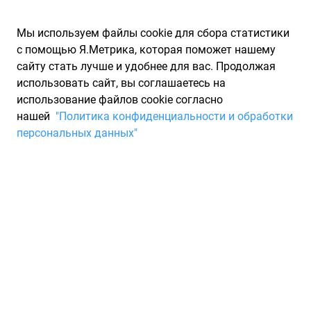
Мы используем файлы cookie для сбора статистики
с помощью Я.Метрика, которая поможет нашему
сайту стать лучше и удобнее для вас. Продолжая
использовать сайт, вы соглашаетесь на
использование файлов cookie согласно
Запчасти для иномарок Partarium.RU
/
Каталоги запчастей
/
нашей
"Политика конфиденциальности и обработки
Каталоги запчастей RAVENOL
/
Запчасть RAVENOL
персональных данных"
4014835718999
Трансмиссионное масло
DCT/DSG Getriebeoile Fluid
new 4л RAVENOL
4014835718999
Полусинтетическое трансмиссионное масло для
трансмиссий с двойным сцеплением (Dual Clutch Gear).