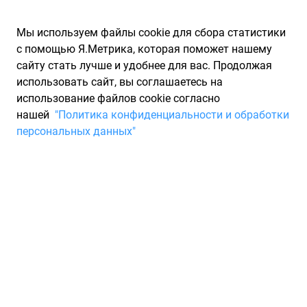
Мы используем файлы cookie для сбора статистики
с помощью Я.Метрика, которая поможет нашему
сайту стать лучше и удобнее для вас. Продолжая
использовать сайт, вы соглашаетесь на
использование файлов cookie согласно
Запчасти для иномарок Partarium.RU
/
Каталоги запчастей
/
нашей
"Политика конфиденциальности и обработки
Каталоги запчастей PURFLUX
/
Запчасть PURFLUX EP220
персональных данных"
Фильтр топливный Lada Niva,
Samara 95-] PURFLUX EP220
По запросу "артикул - ep220" для вас найдено 13616
предложений от 94 магазинов, где вы можете найти
информацию о наличии и сроках поставки, а также купить
по минимальной цене от 388 ₽. Ниже вы найдете цены на
запасные части от производителя (PURFLUX)ПУРФЛЕКС, а
также их аналоги и замены от 98 других брендов. Описание,