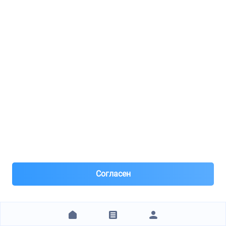
1
2
3
4
5
6
7
8
9
10
11
12
13
14
15
16
17
18
19
20
+15 стр.
Технические характеристики
Бренд
PURFLUX
Артикул
EP220
Согласен
Отзывы покупателей
Оставить отзыв
Все отзывы