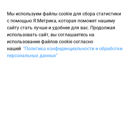
Мы используем файлы cookie для сбора статистики
с помощью Я.Метрика, которая поможет нашему
сайту стать лучше и удобнее для вас. Продолжая
использовать сайт, вы соглашаетесь на
использование файлов cookie согласно
Запчасти для иномарок Partarium.RU
/
Производители
нашей
"Политика конфиденциальности и обработки
запчастей
/
Запчасти PSV (ПСВ)
персональных данных"
Каталог запчастей и
аксессуаров PSV
Запчасти для ТО
PSV предлагает широкий выбор товаров для автомобилей,
начиная от чехлов и накидок, заканчивая
видеорегистраторами и детскими креслами.