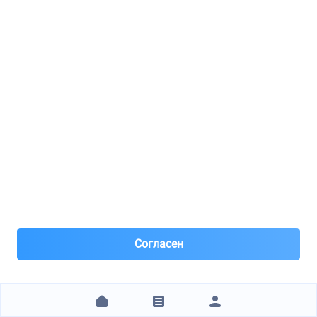
ИП"Давыдушкин В.В."
JD / JDAC0018C
Фильтр салона (угольныи)
3
8(926)***72-33
Москва, м.Бабушкинская
Под заказ 5 шт. поставка 1н рабочий день
Вчера
Самовывоз и Доставка ТК
Согласен
Яндекс, Достависта , Сдек
Предоплата по номеру телефона 20% все остальное по
факту !