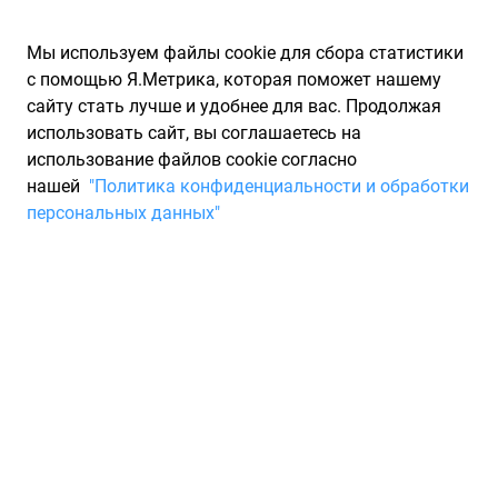
Мы используем файлы cookie для сбора статистики
с помощью Я.Метрика, которая поможет нашему
сайту стать лучше и удобнее для вас. Продолжая
использовать сайт, вы соглашаетесь на
использование файлов cookie согласно
Запчасти для иномарок Partarium.RU
/
Каталоги запчастей
/
нашей
"Политика конфиденциальности и обработки
Каталоги запчастей PROFIT
/
Запчасть PROFIT 15212374
персональных данных"
Автодеталь,1 PROFIT
15212374
По запросу "артикул - 15212374" от производителя PROFIT
(ПРОФИТ) для вас найдены аналоги и замены от 59 других
брендов по минимальной цене от 168 ₽. Описание, отзывы
на запчасть и магазины партнеров, характеристики,
условия продажи и доставки, а также информацию о
каждой детали можно найти на нашем сайте.