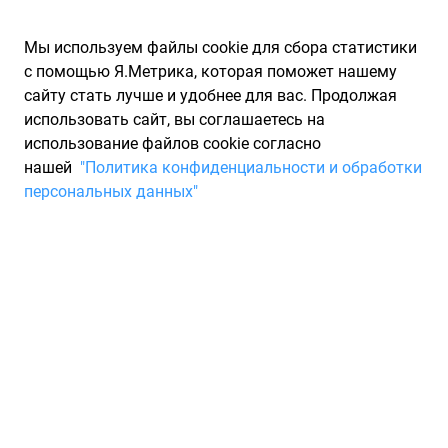
Мы используем файлы cookie для сбора статистики
с помощью Я.Метрика, которая поможет нашему
сайту стать лучше и удобнее для вас. Продолжая
использовать сайт, вы соглашаетесь на
использование файлов cookie согласно
Запчасти для иномарок Partarium.RU
/
Производители
нашей
"Политика конфиденциальности и обработки
запчастей
/
Запчасти PMA TOOLS (ПМА ТООЛС)
персональных данных"
Каталог запчастей и
инструментов PMA TOOLS
Запчасти для ТО
Основанная в 1993 году PMA GmbH в Нойссе занималась
производством резиновых профилей и креплений для
автомобильных стекол. Компания TOOLS GmbH была
основана в Мелле в 1994 году и поставляла инструменты и