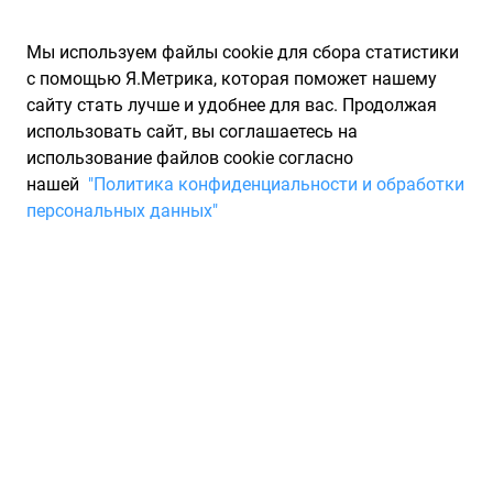
Мы используем файлы cookie для сбора статистики
с помощью Я.Метрика, которая поможет нашему
сайту стать лучше и удобнее для вас. Продолжая
использовать сайт, вы соглашаетесь на
использование файлов cookie согласно
Запчасти для иномарок Partarium.RU
/
Каталоги запчастей
/
нашей
"Политика конфиденциальности и обработки
Каталоги запчастей PILKINGTON
/
Запчасть PILKINGTON 27495G
персональных данных"
Боковое окно PILKINGTON
27495G
По запросу "артикул - 27495g" от производителя
PILKINGTON (ПИЛКИНГТОН) для вас найдены аналоги и
замены от 1 других брендов по минимальной цене от 17 932
₽. Описание, отзывы на запчасть и магазины партнеров,
характеристики, условия продажи и доставки, а также
информацию о каждой детали можно найти на нашем сайте.