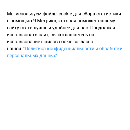
Мы используем файлы cookie для сбора статистики
с помощью Я.Метрика, которая поможет нашему
сайту стать лучше и удобнее для вас. Продолжая
использовать сайт, вы соглашаетесь на
использование файлов cookie согласно
Запчасти для иномарок Partarium.RU
/
Каталоги запчастей
/
нашей
"Политика конфиденциальности и обработки
Каталоги запчастей PEUGEOT CITROEN
/
Запчасть PEUGEOT
персональных данных"
CITROEN 9805211380
Деталь PEUGEOT CITROEN
9805211380
По запросу "артикул - 9805211380" для вас найдено 1
предложение от 1 магазина, где вы можете найти
информацию о наличии и сроках поставки, а также купить
по минимальной цене от 23 503 ₽. Ниже вы найдете цены на
запасные части от производителя (PEUGEOT