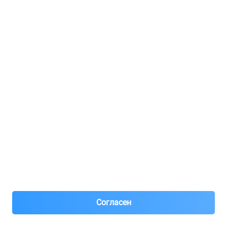
Регистрация для продавцов
Реклама
8(495)776-53-03
8(985)776-53-03
55 км МКАД, АВТОМОЛЛ ЮГ1 пав.12
Пн-Пт с 09:00 до 18:00
1@partarium.ru
Согласен
© 2013-2025 Partarium.ru Все права защищены