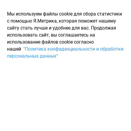
Мы используем файлы cookie для сбора статистики
с помощью Я.Метрика, которая поможет нашему
сайту стать лучше и удобнее для вас. Продолжая
использовать сайт, вы соглашаетесь на
использование файлов cookie согласно
Запчасти для иномарок Partarium.RU
/
Каталоги запчастей
/
нашей
"Политика конфиденциальности и обработки
Каталоги запчастей PEUGEOT CITROEN
/
Запчасть PEUGEOT
персональных данных"
CITROEN 7212ST
Суппорт левой фары C4
пластик PEUGEOT CITROEN
7212ST
По запросу "артикул - 7212st" для вас найдено 1
предложение от 1 магазина, где вы можете найти
информацию о наличии и сроках поставки, а также купить