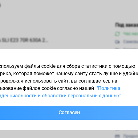
й
Под заказ
Час на
VARTA SLI E23 70R 630A 261x175x220
Самовы
Самовы
р .
оспект
Заказ
пользуем файлы cookie для сбора статистики с помощью
рика, которая поможет нашему сайту стать лучше и удобн
Продолжая использовать сайт, вы соглашаетесь на
ьзование файлов cookie согласно нашей
"Политика
денциальности и обработки персональных данных"
Под заказ
Согласен
4 часа
юЙЙСЛСКЪРНП PATRON ASIA
Самовы
Самовы
Предоп