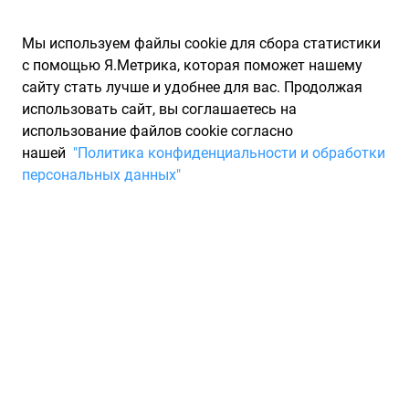
Мы используем файлы cookie для сбора статистики
с помощью Я.Метрика, которая поможет нашему
сайту стать лучше и удобнее для вас. Продолжая
использовать сайт, вы соглашаетесь на
использование файлов cookie согласно
Запчасти для иномарок Partarium.RU
/
Каталоги запчастей
/
нашей
"Политика конфиденциальности и обработки
Каталоги запчастей PE AUTOMOTIVE
/
Запчасть PE AUTOMOTIVE
персональных данных"
3040100A
Вращающееся кольцо PE
AUTOMOTIVE 3040100A
По запросу "артикул - 3040100a" от производителя PE
AUTOMOTIVE (ПЕ АУТОМОТИВЕ) для вас найдены аналоги и
замены от 6 других брендов по минимальной цене от 638 ₽.
Описание, отзывы на запчасть и магазины партнеров,
характеристики, условия продажи и доставки, а также