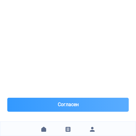
Предоплата по номеру телефона 20% все остальное по
факту !
1 070 ₽
ЗАКАЗАТЬ
Zatormozi77.ru
DT / 460449
Кольцо беговое коленвала
8(495)***90-47
Москва, м.Строгино
Под заказ 3 шт. поставка 0-1 день
Согласен
5 часов назад
Самовывоз и Доставка ТК
предоплата 100%