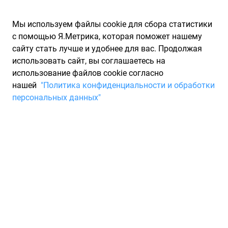
Мы используем файлы cookie для сбора статистики
с помощью Я.Метрика, которая поможет нашему
сайту стать лучше и удобнее для вас. Продолжая
использовать сайт, вы соглашаетесь на
использование файлов cookie согласно
Запчасти для иномарок Partarium.RU
/
Каталоги запчастей
/
нашей
"Политика конфиденциальности и обработки
Каталоги запчастей PATRON
/
Запчасть PATRON
персональных данных"
ATFMULTIVEHICLE1LORIGINAL
Трансмиссионное масло ATF
Multi Vehicle Original 1л
PATRON
ATFMULTIVEHICLE1LORIGINAL
PATRON ATF MULTI VEHICLE ORIGINAL - полностью
синтетический смазочный материал для АКП, созданный на