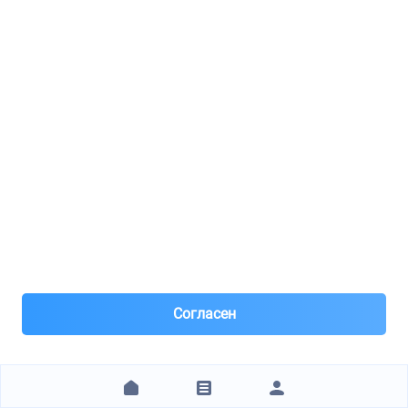
Жидкость ГУР Pentosin CHF 7.1
8(903)***40-41
Тула
Под заказ 286 шт. поставка 1н день
Вчера
В наши пункты выдачи доставка на завтра, при заказе
до 15:00.
Оплата картой, наличными. Для юр. лиц оплата по
счету.
820 ₽
ЗАКАЗАТЬ
Согласен
АКБ-ЗАПАД VEGAS 55 км МКАД пав.17-1
FEBI / 08972
Масло ATF гур желтая 1л