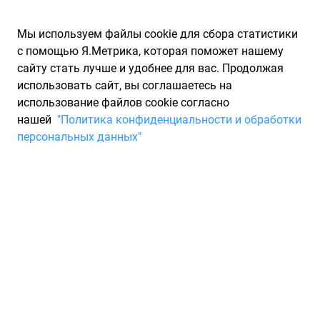
Мы используем файлы cookie для сбора статистики
с помощью Я.Метрика, которая поможет нашему
сайту стать лучше и удобнее для вас. Продолжая
использовать сайт, вы соглашаетесь на
использование файлов cookie согласно
Запчасти для иномарок Partarium.RU
/
Каталоги запчастей
/
нашей
"Политика конфиденциальности и обработки
Каталоги запчастей PARTS MALL
/
Запчасть PARTS MALL PCA022
персональных данных"
Фильтр топливный Trajet -04
... PARTS MALL PCA022
По запросу "артикул - pca022" для вас найдено 2212
предложений от 65 магазинов, где вы можете найти
информацию о наличии и сроках поставки, а также купить
по минимальной цене от 173 ₽. Ниже вы найдете цены на
запасные части от производителя (PARTS MALL)ПАРТС
МАЛЛ, а также их аналоги и замены от 91 других брендов.