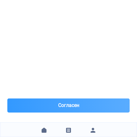
AUTORUNO.RU
BOSCH / 0450904058
Fuel filter
4
8(926)***11-19
Москва, м.Красногвардейская
Под заказ поставка месяц
Вчера
Самовывоз и Доставка ТК
Есть доставка по Москве и в Регионы ! СДЭК, Почта и
Согласен
др.
Заказ от 1 000 ₽
Предоплата 50% Цену и наличие уточняйте!