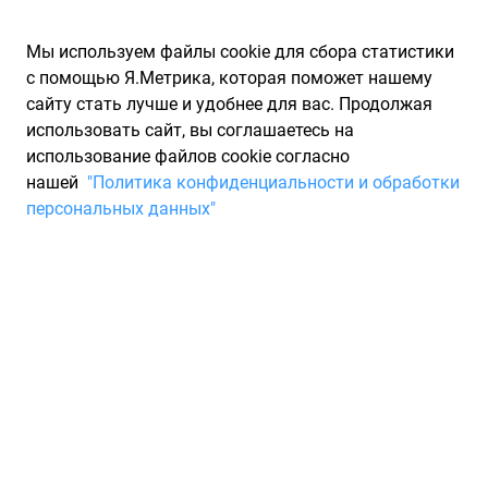
Мы используем файлы cookie для сбора статистики
с помощью Я.Метрика, которая поможет нашему
сайту стать лучше и удобнее для вас. Продолжая
использовать сайт, вы соглашаетесь на
использование файлов cookie согласно
Запчасти для иномарок Partarium.RU
/
Производители
нашей
"Политика конфиденциальности и обработки
запчастей
/
Запчасти PART-ONE (ПАРТ-ОНЕ)
персональных данных"
Каталог запчастей PART-
ONE
Запчасти для ТО
При производстве деталей PART-ONE используется
современное оборудование, высококачественное сырье и
новейшие технологии, что подтверждается наличием всех
необходимых сертификатов международного образца. На