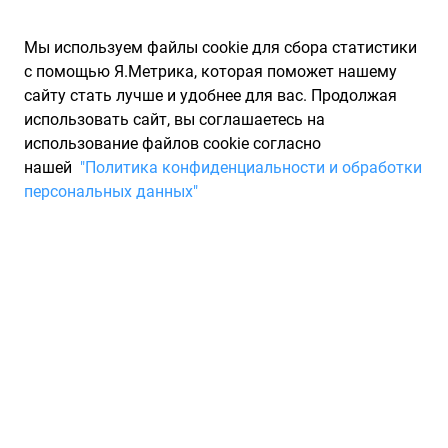
Мы используем файлы cookie для сбора статистики
с помощью Я.Метрика, которая поможет нашему
сайту стать лучше и удобнее для вас. Продолжая
использовать сайт, вы соглашаетесь на
использование файлов cookie согласно
Запчасти для иномарок Partarium.RU
/
Каталоги запчастей
/
нашей
"Политика конфиденциальности и обработки
Каталоги запчастей PARAUT
/
Запчасть PARAUT T8001
персональных данных"
Фильтр топливный PARAUT
T8001
По запросу "артикул - t8001" для вас найдено 7128
предложений от 80 магазинов, где вы можете найти
информацию о наличии и сроках поставки, а также купить
по минимальной цене от 850 ₽. Ниже вы найдете цены на
запасные части от производителя (PARAUT)ПАРАУТ, а
также их аналоги и замены от 84 других брендов. Описание,