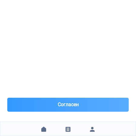
8(473)***68-11
Воронеж
Под заказ 1 шт. поставка 3 дня
9 дней назад
Самовывоз
Самовывоз из пунктов выдачи
Нал, р/с Сбер, QR, штрихкод, для юр лиц – безнал с НДС
после рег
870 ₽
ЗАКАЗАТЬ
1
2
3
4
5
6
7
8
9
10
11
12
13
14
15
16
17
18
19
20
+15 стр.
Согласен
Технические характеристики
Бренд
PARAUT