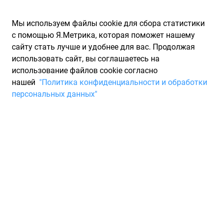
Мы используем файлы cookie для сбора статистики
с помощью Я.Метрика, которая поможет нашему
сайту стать лучше и удобнее для вас. Продолжая
использовать сайт, вы соглашаетесь на
использование файлов cookie согласно
Запчасти для иномарок Partarium.RU
/
Каталоги запчастей
/
нашей
"Политика конфиденциальности и обработки
Каталоги запчастей NSK
/
Запчасть NSK LM11749RG710RG
персональных данных"
Подшипник 9036817017
9036817077 MA125843
MB515922 NSK
LM11749RG710RG
По запросу "артикул - lm11749rg710rg" для вас найдено 2609
предложений от 51 магазина, где вы можете найти
информацию о наличии и сроках поставки, а также купить