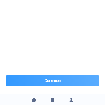
TODX.RU Центр
PILENGA / PWP9053
Подшипник ступицы
8(812)***97-33
Санкт-Петербург
Под заказ 8 шт. поставка 0-1 день
2 часа назад
Самовывоз и Доставка ТК
Бесплатная доставка по Санкт-Петербургу
242 ₽
ЗАКАЗАТЬ
Согласен
1
2
3
4
5
6
7
8
9
10
11
12
13
14
15
16
17
18
19
20
+15 стр.