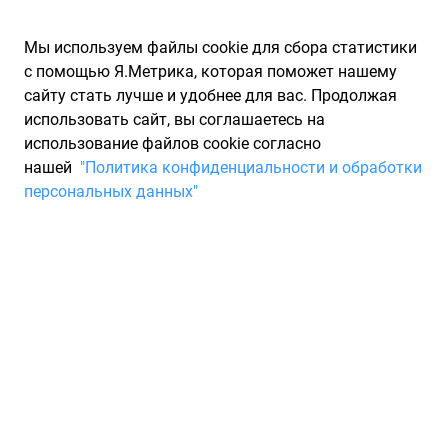
Мы используем файлы cookie для сбора статистики
с помощью Я.Метрика, которая поможет нашему
сайту стать лучше и удобнее для вас. Продолжая
использовать сайт, вы соглашаетесь на
использование файлов cookie согласно
Запчасти для иномарок Partarium.RU
/
Производители
нашей
"Политика конфиденциальности и обработки
запчастей
/
Запчасти NOVLINE (НОВЛАЙН)
персональных данных"
Каталог запчастей NOVLINE
Запчасти для ТО
Запчасти Novline изготавливаются российской компанией,
занимающейся разработкой автомобильных аксессуаров и
различных компонентов к ним. Эта организация является
одним из лидеров индустрии производства и реализации
деталей для транспортных средств на отечественном
рынке. Уже более двенадцати лет она занимается