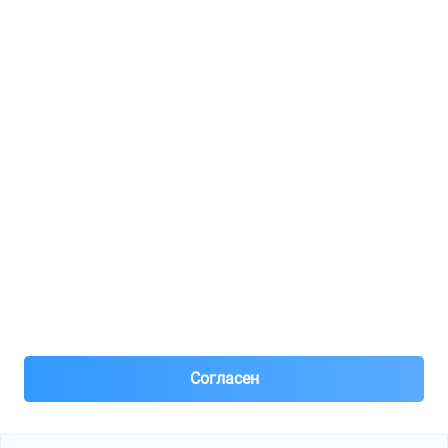
Регистрация для продавцов
Реклама
8(495)776-53-03
8(985)776-53-03
55 км МКАД, АВТОМОЛЛ ЮГ1 пав.12
Пн-Пт с 09:00 до 18:00
1@partarium.ru
Согласен
© 2013-2025 Partarium.ru Все права защищены