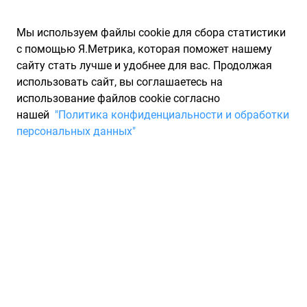
Мы используем файлы cookie для сбора статистики
с помощью Я.Метрика, которая поможет нашему
сайту стать лучше и удобнее для вас. Продолжая
использовать сайт, вы соглашаетесь на
использование файлов cookie согласно
Запчасти для иномарок Partarium.RU
/
Каталоги запчастей
/
нашей
"Политика конфиденциальности и обработки
Каталоги запчастей NISSAN INFINITI
/
Запчасть NISSAN INFINITI
персональных данных"
317261XD0A
Деталь NISSAN INFINITI
317261XD0A
По запросу "артикул - 317261xd0a" для вас найдено 4
предложения от 4 магазинов, где вы можете найти
информацию о наличии и сроках поставки, а также купить
по минимальной цене от 86 ₽. Ниже вы найдете цены на
запасные части от производителя (NISSAN INFINITI)НИССАН