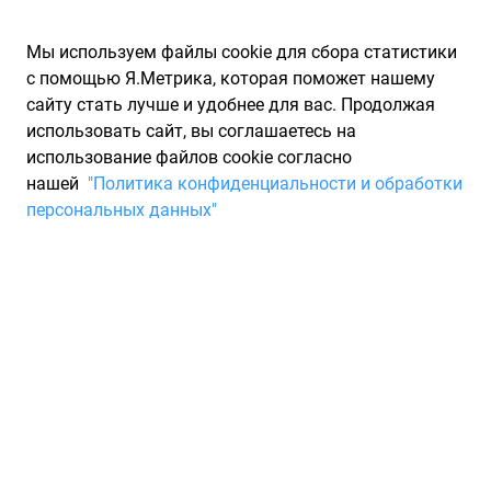
Мы используем файлы cookie для сбора статистики
с помощью Я.Метрика, которая поможет нашему
сайту стать лучше и удобнее для вас. Продолжая
использовать сайт, вы соглашаетесь на
использование файлов cookie согласно
Запчасти для иномарок Partarium.RU
/
Каталоги запчастей
/
нашей
"Политика конфиденциальности и обработки
Каталоги запчастей NISSAN INFINITI
/
Запчасть NISSAN INFINITI
персональных данных"
265524HB0A
Деталь NISSAN INFINITI
265524HB0A
По запросу "артикул - 265524hb0a" для вас найдено 6
предложений от 5 магазинов, где вы можете найти
информацию о наличии и сроках поставки, а также купить
по минимальной цене от 3 991 ₽. Ниже вы найдете цены на
запасные части от производителя (NISSAN INFINITI)НИССАН