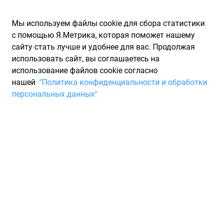
Мы используем файлы cookie для сбора статистики
с помощью Я.Метрика, которая поможет нашему
сайту стать лучше и удобнее для вас. Продолжая
использовать сайт, вы соглашаетесь на
использование файлов cookie согласно
Запчасти для иномарок Partarium.RU
/
Каталоги запчастей
/
нашей
"Политика конфиденциальности и обработки
Каталоги запчастей NISSAN INFINITI
/
Запчасть NISSAN INFINITI
персональных данных"
21606AV600
Радиатор P12E QR20DE MCVT
NISSAN INFINITI 21606AV600
По запросу "артикул - 21606av600" для вас найдено 5
предложений от 5 магазинов, где вы можете найти
информацию о наличии и сроках поставки, а также купить
по минимальной цене от 29 078 ₽. Ниже вы найдете цены на
запасные части от производителя (NISSAN INFINITI)НИССАН