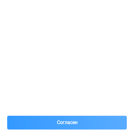
Услуги и цены
Регистрация для продавцов
Реклама
8(495)776-53-03
8(985)776-53-03
55 км МКАД, АВТОМОЛЛ ЮГ1 пав.12
Пн-Пт с 09:00 до 18:00
1@partarium.ru
Согласен
© 2013-2025 Partarium.ru Все права защищены