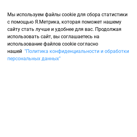
Мы используем файлы cookie для сбора статистики
с помощью Я.Метрика, которая поможет нашему
сайту стать лучше и удобнее для вас. Продолжая
использовать сайт, вы соглашаетесь на
использование файлов cookie согласно
Запчасти для иномарок Partarium.RU
/
Производители
нашей
"Политика конфиденциальности и обработки
запчастей
/
Запчасти NIKOYO (НИКОЙО)
персональных данных"
Каталог запчастей NIKOYO
Запчасти для ТО
NIKOYO - бренд компании ST Rubber Factory Co., Ltd,
основанный в 1982 году, является ведущим
производителем резиновых деталей для автомобилей.
Специализируясь на втулках, центральных подшипниках,
бамперах и пыльниках CV, компания зарекомендовала себя
благодаря долголетнему опыту, передовым технологиям и