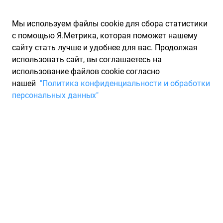
Мы используем файлы cookie для сбора статистики
с помощью Я.Метрика, которая поможет нашему
сайту стать лучше и удобнее для вас. Продолжая
использовать сайт, вы соглашаетесь на
использование файлов cookie согласно
Запчасти для иномарок Partarium.RU
/
Производители
нашей
"Политика конфиденциальности и обработки
запчастей
/
Запчасти NATIONAL (НАТИОНАЛ)
персональных данных"
Каталог подшипников
NATIONAL
Запчасти для ТО
National от
Federal-Mogul
с более чем 60-летней историей
является неотъемлемой частью автомобильной индустрии.
Команда дизайнеров всегда на шаг впереди, предлагая
передовые решения, соответствующие потребностям