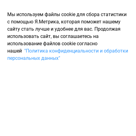
Мы используем файлы cookie для сбора статистики
с помощью Я.Метрика, которая поможет нашему
сайту стать лучше и удобнее для вас. Продолжая
использовать сайт, вы соглашаетесь на
использование файлов cookie согласно
Запчасти для иномарок Partarium.RU
/
Каталоги запчастей
/
нашей
"Политика конфиденциальности и обработки
Каталоги запчастей NAKAYAMA
/
Запчасть NAKAYAMA Q4686
персональных данных"
Торм. диск передний вент.
VW Passat B6 05- (312x25
NAKAYAMA Q4686
По запросу "артикул - q4686" для вас найдено 3882
предложения от 75 магазинов, где вы можете найти
информацию о наличии и сроках поставки, а также купить
по минимальной цене от 2 815 ₽. Ниже вы найдете цены на