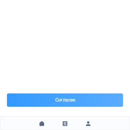
1
2
3
4
5
6
7
8
9
10
11
12
13
14
15
16
17
18
19
20
+15 стр.
Технические характеристики
Бренд
NAKAYAMA
Артикул
Q4686
Отзывы покупателей
Согласен
Оставить отзыв
Все отзывы
И
Игорь