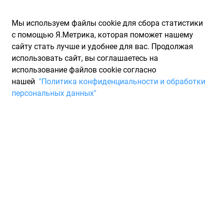
Мы используем файлы cookie для сбора статистики
с помощью Я.Метрика, которая поможет нашему
сайту стать лучше и удобнее для вас. Продолжая
использовать сайт, вы соглашаетесь на
использование файлов cookie согласно
Запчасти для иномарок Partarium.RU
/
Производители
нашей
"Политика конфиденциальности и обработки
запчастей
/
Запчасти MITSUBOSHI (МИТСУБОШИ)
персональных данных"
Каталог запчастей
MITSUBOSHI
Запчасти для ТО
Запчасти Mitsuboshi, выпускаемые всемирно известной
японской компанией, пользуются огромным спросом среди
водителей различных моделей транспортных средств.
Оригинальные детали отличаются высоким качеством и