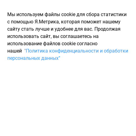
Мы используем файлы cookie для сбора статистики
с помощью Я.Метрика, которая поможет нашему
сайту стать лучше и удобнее для вас. Продолжая
использовать сайт, вы соглашаетесь на
использование файлов cookie согласно
Запчасти для иномарок Partarium.RU
/
Каталоги запчастей
/
нашей
"Политика конфиденциальности и обработки
Каталоги запчастей MILES
/
Запчасть MILES K000387
персональных данных"
Диск Тормозной Audi A3/Vw
Golf V/Vi/Passat/Tiguan
Передний Вент.D=312мм.
MILES K000387
По запросу "артикул - k000387" для вас найдено 3882
предложения от 75 магазинов, где вы можете найти
информацию о наличии и сроках поставки, а также купить