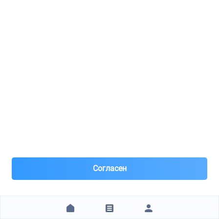
3 860 ₽
ЗАКАЗАТЬ
1
2
3
4
5
6
7
8
9
10
11
12
13
14
15
16
17
18
19
20
+15 стр.
Технические характеристики
Бренд
MILES
Артикул
K000387
Согласен
Отзывы покупателей