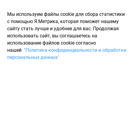
Мы используем файлы cookie для сбора статистики
с помощью Я.Метрика, которая поможет нашему
сайту стать лучше и удобнее для вас. Продолжая
использовать сайт, вы соглашаетесь на
использование файлов cookie согласно
Запчасти для иномарок Partarium.RU
/
Производители
нашей
"Политика конфиденциальности и обработки
запчастей
/
Запчасти MICRO (МИЦРО)
персональных данных"
Каталог запчастей MICRO
Запчасти для ТО
Торговая марка компании , специализирующейся на
поставках фильтрующих элементов на внутренней рынок
Японии. Компания является крупнейшим производителем и
экспортером фильтрующих элементов в Японии.
Страна производитель: Япония