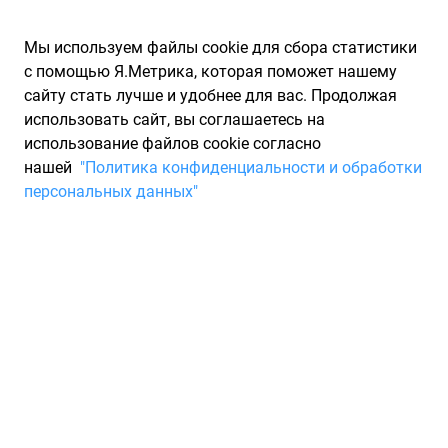
Мы используем файлы cookie для сбора статистики
с помощью Я.Метрика, которая поможет нашему
сайту стать лучше и удобнее для вас. Продолжая
использовать сайт, вы соглашаетесь на
использование файлов cookie согласно
Запчасти для иномарок Partarium.RU
/
Каталоги запчастей
/
нашей
"Политика конфиденциальности и обработки
Каталоги запчастей METELLI
/
Запчасть METELLI 230726C
персональных данных"
Тормозной диск Audi A4
(11.2000-), A6 (12.1997-)
METELLI 230726C
По запросу "артикул - 230726c" для вас найдено 4040
предложений от 78 магазинов, где вы можете найти
информацию о наличии и сроках поставки, а также купить
по минимальной цене от 3 400 ₽. Ниже вы найдете цены на