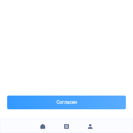
Нал, р/с Сбер, QR, штрихкод, для юр лиц – безнал с НДС
после рег
4 490 ₽
ЗАКАЗАТЬ
1
2
3
4
5
6
7
8
9
10
11
12
13
14
15
16
17
18
19
20
+15 стр.
Технические характеристики
Бренд
METELLI
Артикул
230726C
Согласен
Отзывы покупателей