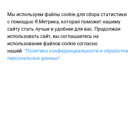
Мы используем файлы cookie для сбора статистики
с помощью Я.Метрика, которая поможет нашему
сайту стать лучше и удобнее для вас. Продолжая
использовать сайт, вы соглашаетесь на
использование файлов cookie согласно
Запчасти для иномарок Partarium.RU
/
Производители
нашей
"Политика конфиденциальности и обработки
запчастей
/
Запчасти MAGTEK (МАГТЕК)
персональных данных"
Каталог запчастей MAGTEK
Запчасти для ТО
MAGTEK – бренд запасных частей компании, основанный в
2010 г . Компания предлагает комплектующие и запасные
части по следующим группам: моторной, трансмиссионной,
тормозной системы, ходовой части, подвески и кузовной.
Страна производитель: Китай