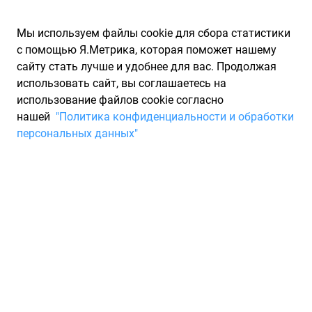
Мы используем файлы cookie для сбора статистики
с помощью Я.Метрика, которая поможет нашему
сайту стать лучше и удобнее для вас. Продолжая
использовать сайт, вы соглашаетесь на
использование файлов cookie согласно
Запчасти для иномарок Partarium.RU
/
Каталоги запчастей
/
нашей
"Политика конфиденциальности и обработки
Каталоги запчастей MAGNETI MARELLI
/
Запчасть MAGNETI
персональных данных"
MARELLI 331316170861
Шкив. клин. ремня MAGNETI
MARELLI 331316170861
По запросу "артикул - 331316170861" для вас найдено 989
предложений от 62 магазинов, где вы можете найти
информацию о наличии и сроках поставки, а также купить
по минимальной цене от 1 414 ₽. Ниже вы найдете цены на
запасные части от производителя (MAGNETI