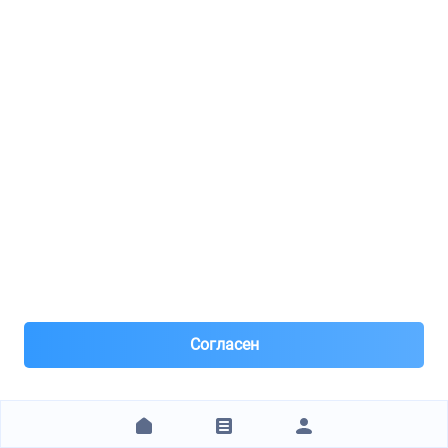
8(800)***63-00
Краснодар
Под заказ 9 шт. поставка 3 дня
Вчера
Самовывоз
Самовывоз из пунктов выдачи
Нал, р/с Сбер, QR, штрихкод, для юр лиц – безнал с НДС
после рег
460 ₽
1
2
3
4
5
6
7
8
9
10
11
12
13
14
15
16
17
18
19
20
+15 стр.
Согласен
Технические характеристики
Бренд
MAGNETI MARELLI