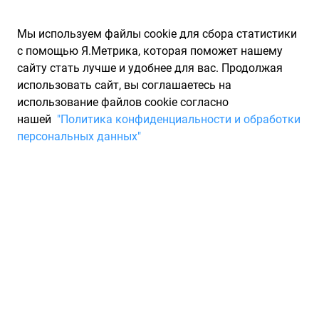
Мы используем файлы cookie для сбора статистики
с помощью Я.Метрика, которая поможет нашему
сайту стать лучше и удобнее для вас. Продолжая
использовать сайт, вы соглашаетесь на
использование файлов cookie согласно
Запчасти для иномарок Partarium.RU
/
Производители
нашей
"Политика конфиденциальности и обработки
запчастей
/
Запчасти MAFF (МАФФ)
персональных данных"
Каталог запчастей MAFF
Запчасти для ТО
MAFF бренд который производится заводом Raicam. С 1982
года Raicam стал синонимом высококачественных
автомобильных решений. Основанная г-ном Николой Ди
Сипио в Италии, компания с течением времени расширила
свой ассортимент, став ведущим поставщиком систем
выпуска отработавших газов, тормозных систем и