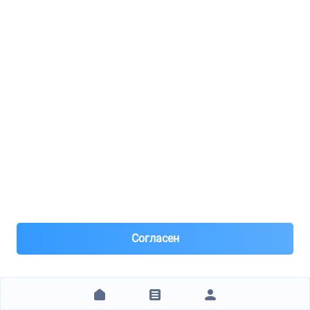
ООО РТА
FORD / 1102710
Болт крепежный FORD: FIESTA 95-02, ESCORT 95-01, TRANSIT 00-06, MONDEO 96-07, RANGER 11-, TRANSIT 06-
1
8(499)***28-79
Москва, м.Нагорная
Под заказ 4 шт. поставка 1-2 дня
Вчера
Самовывоз и Доставка ТК
Доставка в пределах МКАД 500р
Только наличный расчет.
Согласен
162 ₽
ЗАКАЗАТЬ