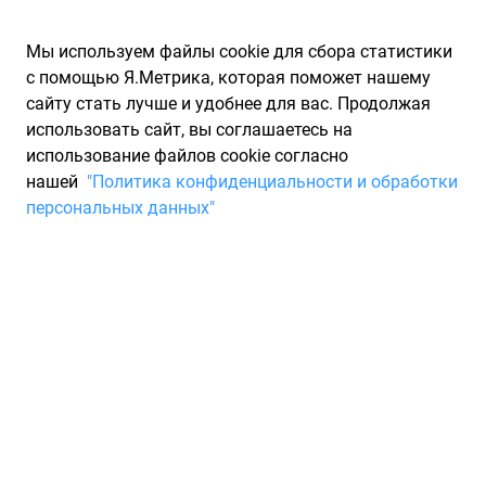
Мы используем файлы cookie для сбора статистики
с помощью Я.Метрика, которая поможет нашему
сайту стать лучше и удобнее для вас. Продолжая
использовать сайт, вы соглашаетесь на
использование файлов cookie согласно
Запчасти для иномарок Partarium.RU
/
Каталоги запчастей
/
нашей
"Политика конфиденциальности и обработки
Каталоги запчастей LYNX
/
Запчасть LYNX TK0094
персональных данных"
Комплект цепи ГРМ LYNX
TK0094
По запросу "артикул - tk0094" для вас найдено 779
предложений от 39 магазинов, где вы можете найти
информацию о наличии и сроках поставки, а также купить
по минимальной цене от 15 893 ₽. Ниже вы найдете цены на
запасные части от производителя (LYNX)ЛАИНКС, а также
их аналоги и замены от 15 других брендов. Описание,