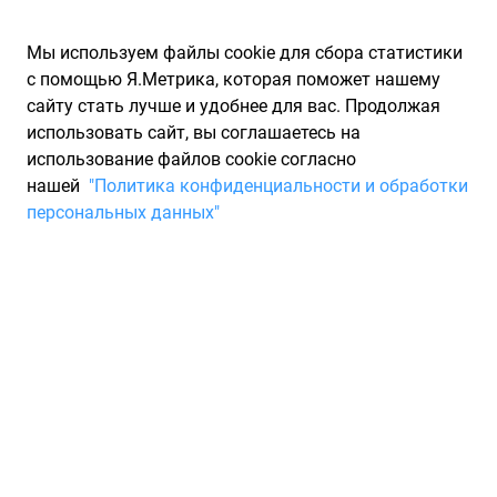
Мы используем файлы cookie для сбора статистики
с помощью Я.Метрика, которая поможет нашему
сайту стать лучше и удобнее для вас. Продолжая
использовать сайт, вы соглашаетесь на
использование файлов cookie согласно
Запчасти для иномарок Partarium.RU
/
Каталоги запчастей
/
нашей
"Политика конфиденциальности и обработки
Каталоги запчастей LINGLONG
/
Запчасть LINGLONG 221025497
персональных данных"
Шина LINGLONG GREEN-MAX
205/55 R16 94W Летняя
Для Вас найдено 2 предложения от 2 магазинов, где вы
можете купить летнюю шину от производителя LINGLONG,
модели GREEN-MAX. Характеристики резины - ширина 205,
профиль 55, диаметр R16, индекс скорости: W - до 270 км/ч,
индекс нагрузки: 94. Минимальная цена на шину LINGLONG
с артикулом 221025497 составит 5 762 ₽. Система поиска