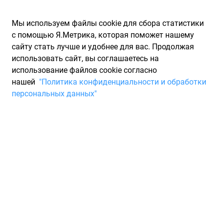
Мы используем файлы cookie для сбора статистики
с помощью Я.Метрика, которая поможет нашему
сайту стать лучше и удобнее для вас. Продолжая
использовать сайт, вы соглашаетесь на
использование файлов cookie согласно
Запчасти для иномарок Partarium.RU
/
Каталоги запчастей
/
нашей
"Политика конфиденциальности и обработки
Каталоги запчастей LINGLONG
/
Запчасть LINGLONG 221023763
персональных данных"
Шина LINGLONG COMFORT
MASTER 205/55 R15 88V
Летняя
Для Вас найдено 2 предложения от 2 магазинов, где вы
можете купить летнюю шину от производителя LINGLONG,
модели COMFORT MASTER. Характеристики резины -
ширина 205, профиль 55, диаметр R15, индекс скорости: V -