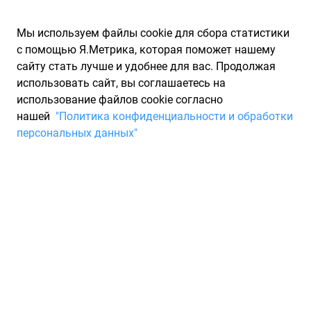
Мы используем файлы cookie для сбора статистики
с помощью Я.Метрика, которая поможет нашему
сайту стать лучше и удобнее для вас. Продолжая
использовать сайт, вы соглашаетесь на
использование файлов cookie согласно
Запчасти для иномарок Partarium.RU
/
Каталоги запчастей
/
нашей
"Политика конфиденциальности и обработки
Каталоги запчастей LGR
/
Запчасть LGR LGR7312
персональных данных"
Фильтр топливный ВАЗ 2110,
2112 LGR LGR7312
По запросу "артикул - lgr7312" для вас найдено 1922
предложения от 62 магазинов, где вы можете найти
информацию о наличии и сроках поставки, а также купить
по минимальной цене от 324 ₽. Ниже вы найдете цены на
запасные части от производителя (LGR)ЛГР, а также их
аналоги и замены от 44 других брендов. Описание, отзывы