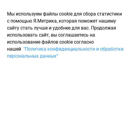
Мы используем файлы cookie для сбора статистики
с помощью Я.Метрика, которая поможет нашему
сайту стать лучше и удобнее для вас. Продолжая
использовать сайт, вы соглашаетесь на
использование файлов cookie согласно
Запчасти для иномарок Partarium.RU
/
Каталог запчастей
/
нашей
"Политика конфиденциальности и обработки
Запчасти для LEXUS
/
Запчасти LX III
персональных данных"
Запчасти для LEXUS LX III
LX III
2012 - наст. время
Модификация
450 VDJ201