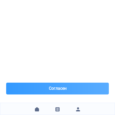
1756563020
Support, exhaust pip
4 предложения
от 682 ₽
7 413 замен
stsbp03
Модуль bp03
1 предложение
от 2 407 ₽
7680142230a1
Garnish sub-assy, ba
Согласен
9 предложений
от 12 470 ₽