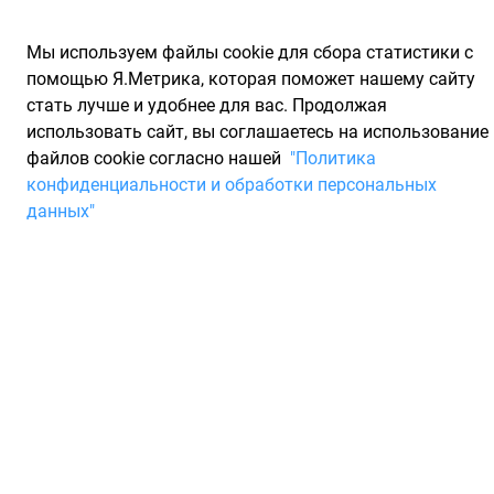
Мы используем файлы cookie для сбора статистики с
помощью Я.Метрика, которая поможет нашему сайту
стать лучше и удобнее для вас. Продолжая
использовать сайт, вы соглашаетесь на использование
файлов cookie согласно нашей
"Политика
Запчасти для иномарок Partarium.RU
/
Каталог запчастей
/
конфиденциальности и обработки персональных
Запчасти для LEXUS
/
Запчасти ES VI
данных"
Запчасти для LEXUS ES VI
ES VI
2012 - наст. время
Модификация
200 ASV61