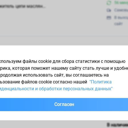
56 мин
Натяжитель цепи масляного насоса DEF07-
Самов
В выхо
сайт
Под заказ
53 мин
пользуем файлы cookie для сбора статистики с помощью
KETTENSPANNER
Самов
рика, которая поможет нашему сайту стать лучше и удобн
Самовы
Продолжая использовать сайт, вы соглашаетесь на
курьер
ьзование файлов cookie согласно нашей
"Политика
регион
денциальности и обработки персональных данных"
Под за
возмож
Согласен
В наличии