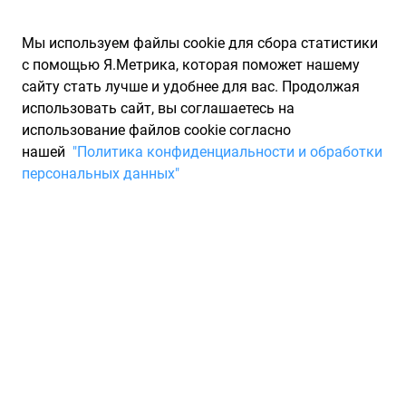
Мы используем файлы cookie для сбора статистики
с помощью Я.Метрика, которая поможет нашему
сайту стать лучше и удобнее для вас. Продолжая
использовать сайт, вы соглашаетесь на
использование файлов cookie согласно
Запчасти для иномарок Partarium.RU
/
Производители
нашей
"Политика конфиденциальности и обработки
запчастей
/
Запчасти KSM (КСМ)
персональных данных"
Запчасти KSM
Запчасти для ТО
Отзывы покупателей на KSM