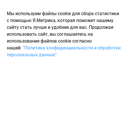
Мы используем файлы cookie для сбора статистики
с помощью Я.Метрика, которая поможет нашему
сайту стать лучше и удобнее для вас. Продолжая
использовать сайт, вы соглашаетесь на
использование файлов cookie согласно
Запчасти для иномарок Partarium.RU
/
Каталоги запчастей
/
нашей
"Политика конфиденциальности и обработки
Каталоги запчастей KRAFT AUTOMOTIVE
/
Запчасть KRAFT
персональных данных"
AUTOMOTIVE 1736330
Фильтр салона KRAFT
AUTOMOTIVE 1736330
По запросу "артикул - 1736330" от производителя KRAFT
AUTOMOTIVE (КРАФТ АВТОМОТИВ) для вас найдены
аналоги и замены от 61 других брендов по минимальной
цене от 168 ₽. Описание, отзывы на запчасть и магазины
партнеров, характеристики, условия продажи и доставки, а