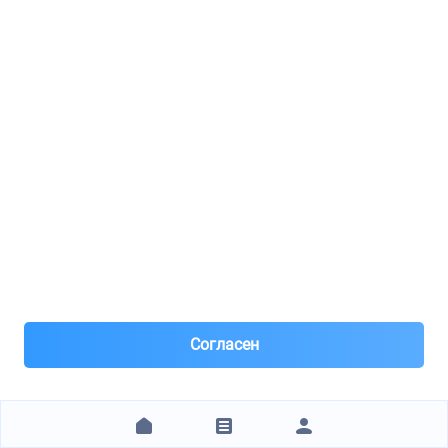
доставка 400-500р,зависит от района
Заказ от 1 000 ₽
наличные ,перевод тиньков, карта +3%
293 ₽
ЗАКАЗАТЬ
Space-Auto м.Тушинская
AMD / AMDFC793
Фильтр салонный
1
Согласен
8(985)***49-82
Москва, м.Тушинская
Под заказ 2 шт. поставка 1-3 дня
3 дня назад